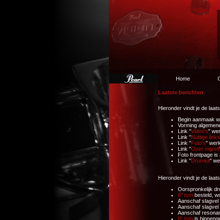
Home
O
Laatste berichten
Hieronder vindt je de laa
Begin aanmaak we
Vorming algemene
Link "
Video's
" we
Link "
Nuttige links
Link "
Foto's
" wer
Link "
Over mijzelf
Foto frontpage is
Link "
Drumkit
" we
Hieronder vindt je de laa
Oorspronkelijk d
8" tom
besteld, w
Aanschaf slagve
Aanschaf slagvel
Aanschaf resonan
8" tom
is binneng