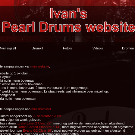
ver mijzelf
Drumkit
Foto's
Video's
Dromen
tste aanpassingen van
mijn website
:
bsite op 1 oktober
 layout
rkt nu in menu bovenaan
" werkt nu in menu bovenaan
kt nu in menu bovenaan. 2 foto's van snare drum toegevoegd.
" werkt nu in menu bovenaan. Er staat reeds wat informatie over mijzelf op.
 aangepast
rkt nu in menu bovenaan
tste aanpassingen aan
mijn drumstel
:
rumstel aangekocht op
25 september 2009
ordt volgende week geleverd
l bass drum
Evans Emad2 Clear 22"
, moet nog wel worden aangebracht en afgestemd
 snare drum
Remo Coated Emperor X 14"
, moet nog wel worden aangebracht en afgestemd
tievel floor tom
Evans G2 Clear 16"
, moet nog wel worden aangebracht en afgestemd
ekomen, maar ik moet nog wel ophanging aanschaffen