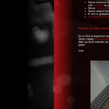
Nieuw snarevel d
ook
moongel
op ge
Nieuw
resonantie
Nieuw slagvel ba
8" tom is geplaat
18" Stagg 18" Ch
Welkom op mijn website
En zo ben ik begonnen aan
Sinds vrijdag
25 septembe
Alles op deze website zal 
gaten.
Ivan