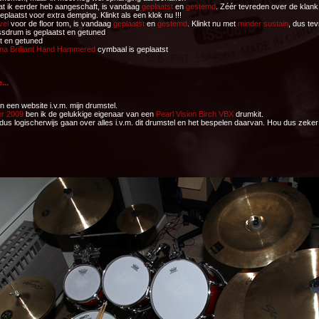
at ik eerder heb aangeschaft, is vandaag
geplaatst
en
gestemd
. Zéér tevreden over de klank
plaatst voor extra demping. Klinkt als een klok nu !!!
vel
voor de floor tom, is vandaag
geplaatst
en
gestemd
. Klinkt nu met
minder sustain
, dus tev
ssdrum is geplaatst en getuned
st en getuned
ina Brilliant Hand Hammered
cymbaal is geplaatst
...
 een website i.v.m. mijn drumstel.
r 2009
ben ik de gelukkige eigenaar van een
Pearl Vision Birch VBX
drumkit.
dus logischerwijs gaan over alles i.v.m. dit drumstel en het bespelen daarvan. Hou dus zeker